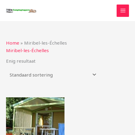
Ga
naar
de
inhoud
Home
»
Miribel-les-Échelles
Miribel-les-Échelles
Enig resultaat