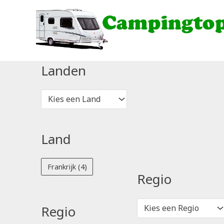
Ga
naar
de
inhoud
Landen
Kies een Land
Land
Frankrijk
(4)
Regio
Kies een Regio
Regio