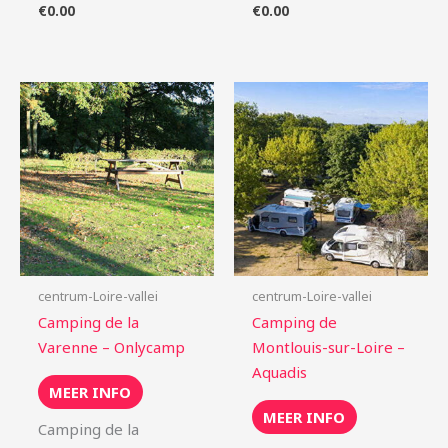
€
0.00
€
0.00
centrum-Loire-vallei
centrum-Loire-vallei
Camping de la
Camping de
Varenne – Onlycamp
Montlouis-sur-Loire –
Aquadis
MEER INFO
MEER INFO
Camping de la