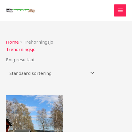
Ga
naar
de
inhoud
Home
»
Trehörningsjö
Trehörningsjö
Enig resultaat