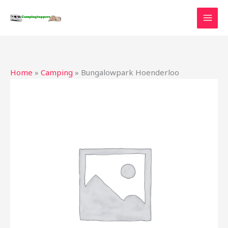
Ga
naar
de
inhoud
Home
»
Camping
»
Bungalowpark Hoenderloo