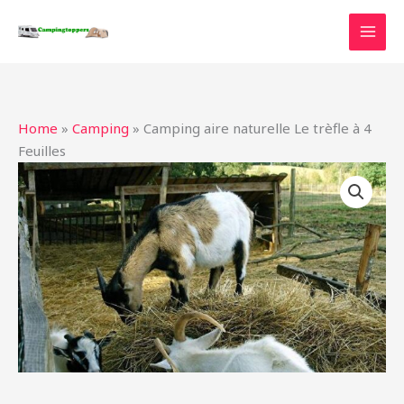
Ga
naar
de
inhoud
Home
»
Camping
»
Camping aire naturelle Le trèfle à 4
Feuilles