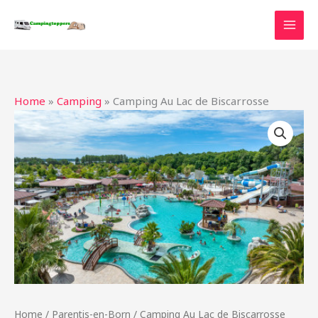
Ga
naar
de
inhoud
Home
»
Camping
»
Camping Au Lac de Biscarrosse
Home
/
Parentis-en-Born
/ Camping Au Lac de Biscarrosse