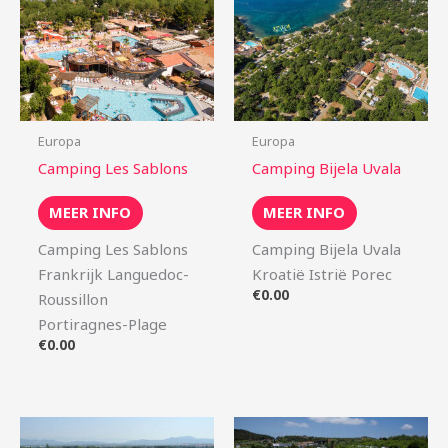
Europa
Europa
Camping Les Sablons
Camping Bijela Uvala
MEER INFO
MEER INFO
Camping Les Sablons
Camping Bijela Uvala
Frankrijk Languedoc-
Kroatië Istrië Porec
€
0.00
Roussillon
Portiragnes-Plage
€
0.00