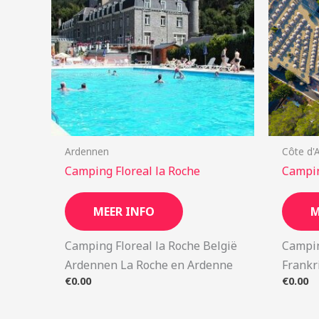
Ardennen
Côte d'
Camping Floreal la Roche
Campin
MEER INFO
M
Camping Floreal la Roche België
Campin
Ardennen La Roche en Ardenne
Frankr
€
0.00
€
0.00