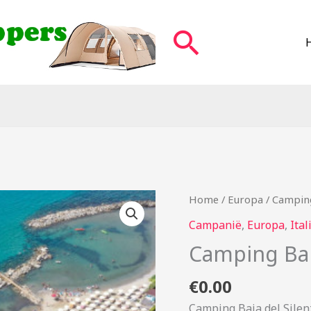
Zoeken
Home
/
Europa
/ Camping
Campanië
,
Europa
,
Ital
Camping Baia
€
0.00
Camping Baia del Silen