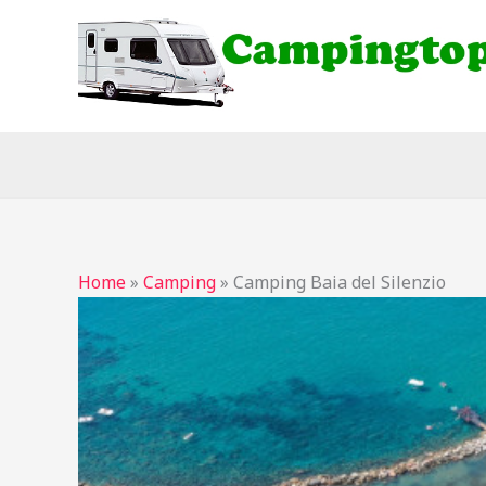
Ga
naar
de
inhoud
Home
»
Camping
»
Camping Baia del Silenzio