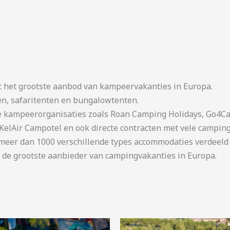
t het grootste aanbod van kampeervakanties in Europa.
en, safaritenten en bungalowtenten.
kampeerorganisaties zoals Roan Camping Holidays, Go4Cam
KelAir Campotel en ook directe contracten met vele camping
er dan 1000 verschillende types accommodaties verdeeld o
 de grootste aanbieder van campingvakanties in Europa.