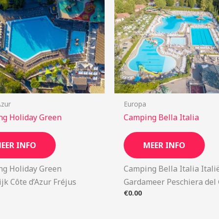
Azur
Europa
g Holiday Green
Camping Bella Italia
EER INFO
MEER INFO
g Holiday Green
Camping Bella Italia Itali
ijk Côte d’Azur Fréjus
Gardameer Peschiera del
€
0.00