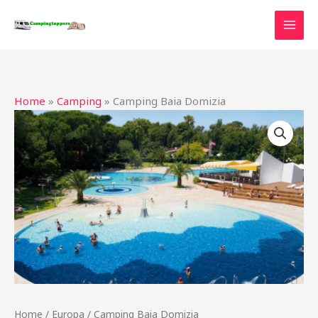
Ga
naar
de
inhoud
Home
»
Camping
»
Camping Baia Domizia
Home
/
Europa
/ Camping Baia Domizia