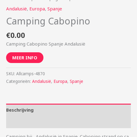
Andalusië
,
Europa
,
Spanje
Camping Cabopino
€
0.00
Camping Cabopino Spanje Andalusië
MEER INFO
SKU:
Allcamps-4870
Categorieën:
Andalusië
,
Europa
,
Spanje
Beschrijving
Aanvullende informatie
Camping bij , Andalusië in Spanje. Cabopino strand op ca.