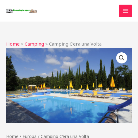
Ga
naar
de
inhoud
Home
»
Camping
»
Camping C’era una Volta
Home
/
Europa
/ Camping C’era una Volta