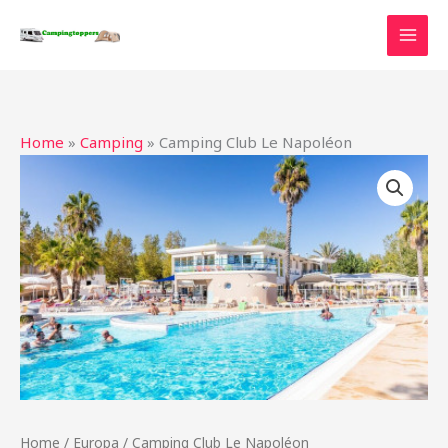
Ga
naar
de
inhoud
Home
»
Camping
»
Camping Club Le Napoléon
Home
/
Europa
/ Camping Club Le Napoléon