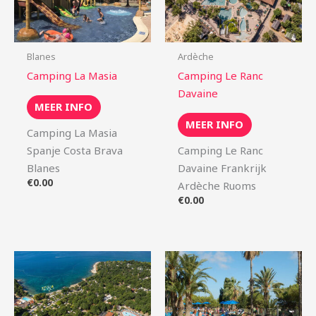
Blanes
Ardèche
Camping La Masia
Camping Le Ranc
Davaine
MEER INFO
MEER INFO
Camping La Masia
Spanje Costa Brava
Camping Le Ranc
Blanes
Davaine Frankrijk
€
0.00
Ardèche Ruoms
€
0.00