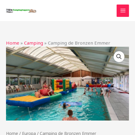
Ga
naar
de
inhoud
Home
»
Camping
»
Camping de Bronzen Emmer
Home
/
Europa
/ Camping de Bronzen Emmer