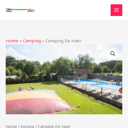
Ga
naar
de
inhoud
Home
»
Camping
»
Camping De Haer
Home
/
Europa
/ Camping De Haer