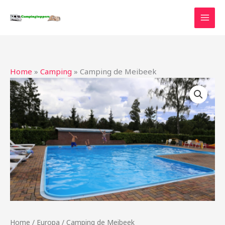
Ga
naar
de
inhoud
Home
»
Camping
»
Camping de Meibeek
Home
/
Europa
/ Camping de Meibeek