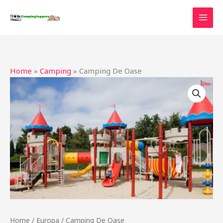
Ga
naar
de
inhoud
Home
»
Camping
»
Camping De Oase
Home
/
Europa
/ Camping De Oase