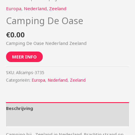
Europa
,
Nederland
,
Zeeland
Camping De Oase
€
0.00
Camping De Oase Nederland Zeeland
MEER INFO
SKU:
Allcamps-3735
Categorieën:
Europa
,
Nederland
,
Zeeland
Beschrijving
Aanvullende informatie
Camping bij , Zeeland in Nederland. Prachtig strand op