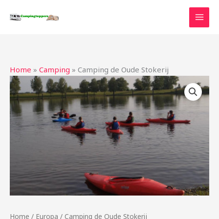
Ga
naar
de
inhoud
Home
»
Camping
»
Camping de Oude Stokerij
Home
/
Europa
/ Camping de Oude Stokerij