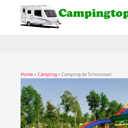
Ga
naar
de
inhoud
Home
»
Camping
»
Camping de Schotsman