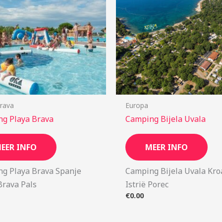
rava
Europa
g Playa Brava
Camping Bijela Uvala
EER INFO
MEER INFO
g Playa Brava Spanje
Camping Bijela Uvala Kro
Brava Pals
Istrië Porec
€
0.00