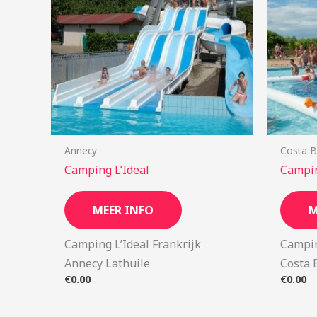
Annecy
Costa B
Camping L’Ideal
Campin
MEER INFO
M
Camping L’Ideal Frankrijk
Campin
Annecy Lathuile
Costa 
€
0.00
€
0.00