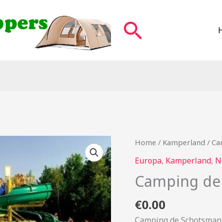
Zoeken
Home
/
Kamperland
/ Ca
Europa
,
Kamperland
,
N
Camping de
€
0.00
Camping de Schotsman