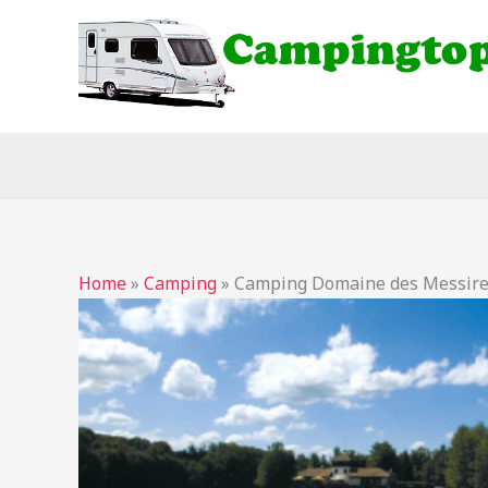
Ga
naar
de
inhoud
Home
»
Camping
»
Camping Domaine des Messir