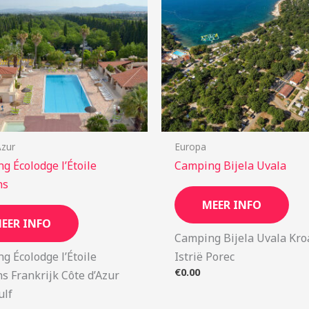
Azur
Europa
g Écolodge l’Étoile
Camping Bijela Uvala
ns
MEER INFO
EER INFO
Camping Bijela Uvala Kro
g Écolodge l’Étoile
Istrië Porec
€
0.00
ns Frankrijk Côte d’Azur
ulf