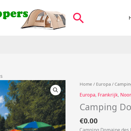
Zoeken
es
Home
/
Europa
/ Campin
Europa
,
Frankrijk
,
Noor
Camping Do
€
0.00
Camping Domaine des M