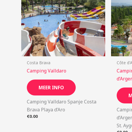
Costa Brava
Côte d'
Camping Valldaro
Campin
d’Arge
MEER INFO
M
Camping Valldaro Spanje Costa
Brava Playa d’Aro
Campin
€
0.00
d’Arge
St. Ayg