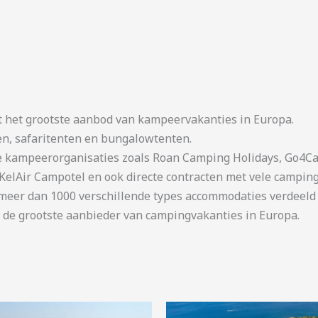
t het grootste aanbod van kampeervakanties in Europa.
en, safaritenten en bungalowtenten.
kampeerorganisaties zoals Roan Camping Holidays, Go4Cam
KelAir Campotel en ook directe contracten met vele camping
er dan 1000 verschillende types accommodaties verdeeld o
 de grootste aanbieder van campingvakanties in Europa.