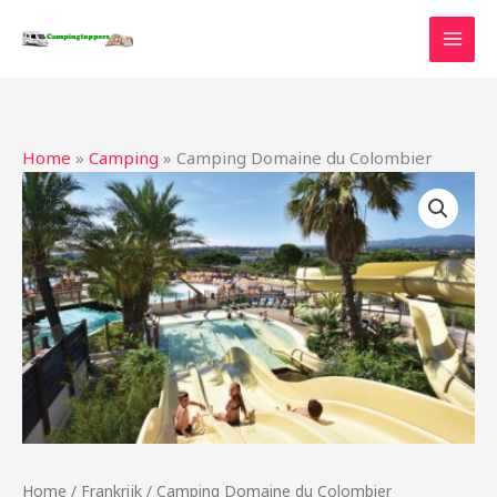
Ga
naar
de
inhoud
Home
»
Camping
»
Camping Domaine du Colombier
Home
/
Frankrijk
/ Camping Domaine du Colombier