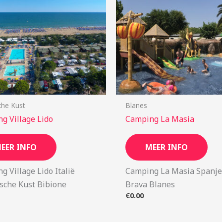
che Kust
Blanes
g Village Lido
Camping La Masia
EER INFO
MEER INFO
g Village Lido Italië
Camping La Masia Spanje
ische Kust Bibione
Brava Blanes
€
0.00