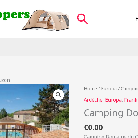
Zoeken
uzon
Home
/
Europa
/ Campin
Ardèche
,
Europa
,
Frank
Camping Do
€
0.00
Camping Domaine du Cr