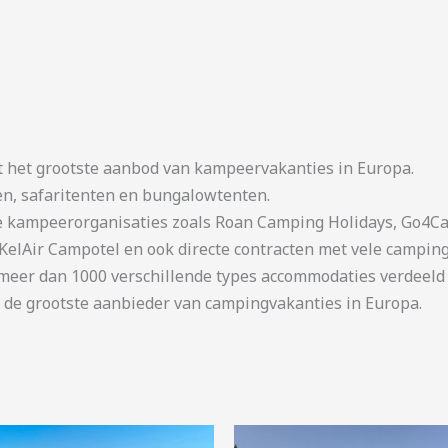
t het grootste aanbod van kampeervakanties in Europa.
en, safaritenten en bungalowtenten.
kampeerorganisaties zoals Roan Camping Holidays, Go4Cam
KelAir Campotel en ook directe contracten met vele camping
er dan 1000 verschillende types accommodaties verdeeld o
 de grootste aanbieder van campingvakanties in Europa.