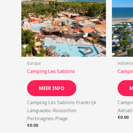
Europa
Adriatis
Camping Les Sablons
Campin
MEER INFO
M
Camping Les Sablons Frankrijk
Campin
Languedoc-Roussillon
Adriat
€
0.00
Portiragnes-Plage
€
0.00