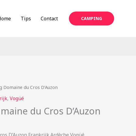
Home
Tips
Contact
CAMPING
g Domaine du Cros D’Auzon
rijk
,
Vogüé
maine du Cros D’Auzon
os D’Auzon Frankrijk Ardèche Vogüé