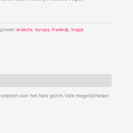
gorieën:
Ardèche
,
Europa
,
Frankrijk
,
Vogüé
viteiten voor het hele gezin!. Vele mogelijkheden