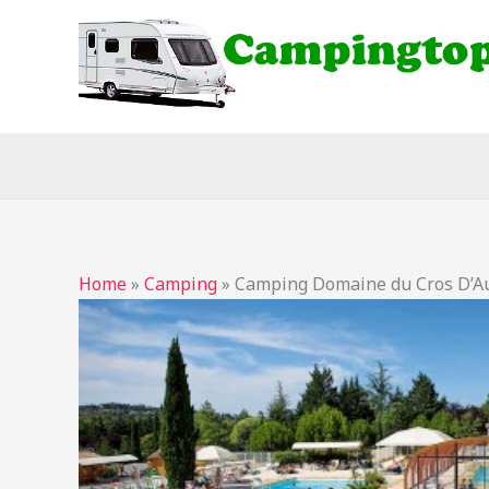
Ga
naar
de
inhoud
Home
»
Camping
»
Camping Domaine du Cros D’A