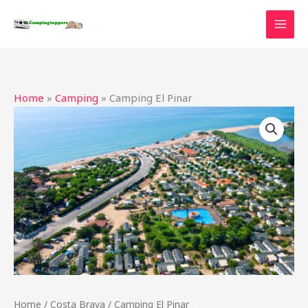
Ga
naar
de
inhoud
Home
»
Camping
»
Camping El Pinar
Home
/
Costa Brava
/ Camping El Pinar