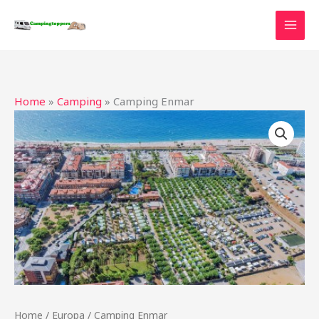
Ga
naar
de
inhoud
Home
»
Camping
»
Camping Enmar
Home
/
Europa
/ Camping Enmar