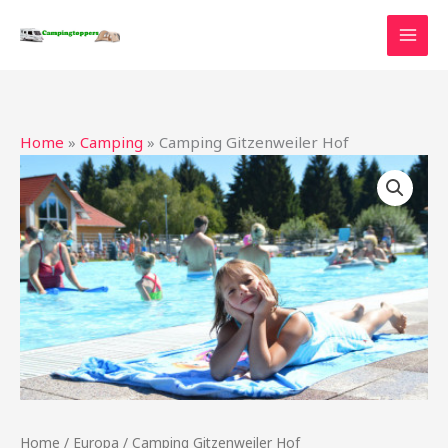
Ga
naar
de
inhoud
Home
»
Camping
»
Camping Gitzenweiler Hof
Home
/
Europa
/ Camping Gitzenweiler Hof