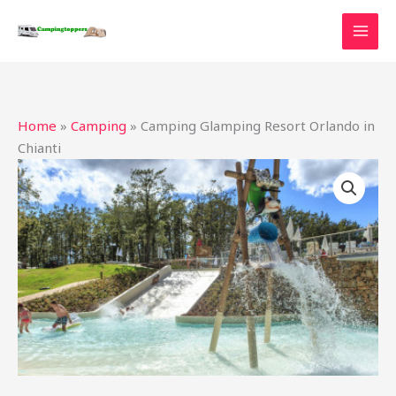
Ga
naar
de
inhoud
Home
»
Camping
»
Camping Glamping Resort Orlando in
Chianti