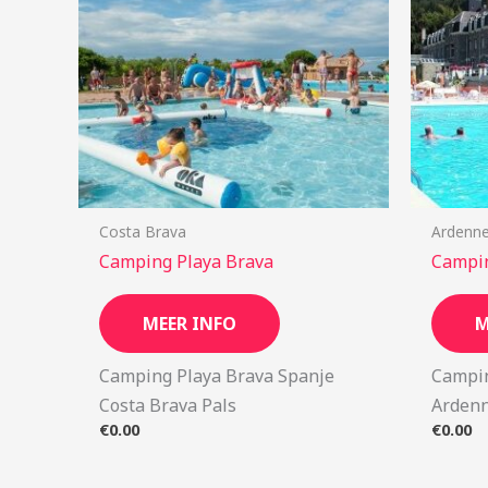
Costa Brava
Ardenn
Camping Playa Brava
Campin
MEER INFO
M
Camping Playa Brava Spanje
Campin
Costa Brava Pals
Ardenn
€
0.00
€
0.00