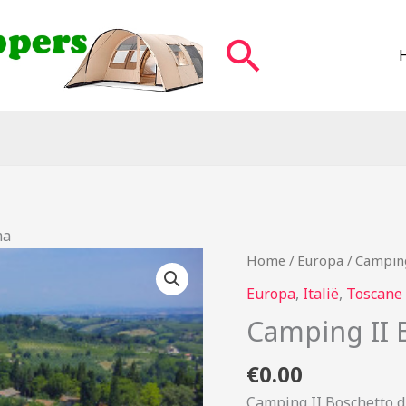
Zoeken
ma
Home
/
Europa
/ Camping
Europa
,
Italië
,
Toscane
Camping II 
€
0.00
Camping II Boschetto d