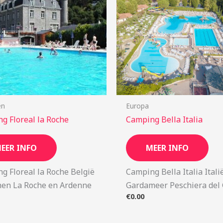
en
Europa
g Floreal la Roche
Camping Bella Italia
EER INFO
MEER INFO
g Floreal la Roche België
Camping Bella Italia Itali
en La Roche en Ardenne
Gardameer Peschiera del
€
0.00