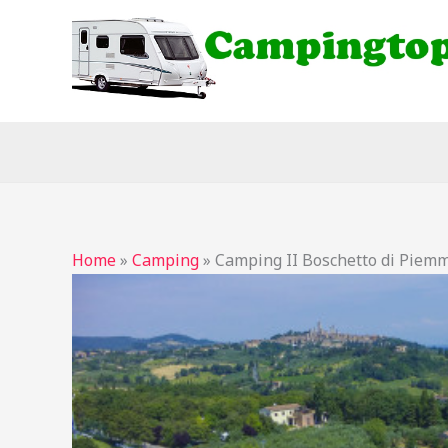
Ga
naar
de
inhoud
Home
»
Camping
»
Camping II Boschetto di Piem