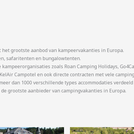
t het grootste aanbod van kampeervakanties in Europa.
en, safaritenten en bungalowtenten.
kampeerorganisaties zoals Roan Camping Holidays, Go4Cam
KelAir Campotel en ook directe contracten met vele camping
er dan 1000 verschillende types accommodaties verdeeld o
 de grootste aanbieder van campingvakanties in Europa.