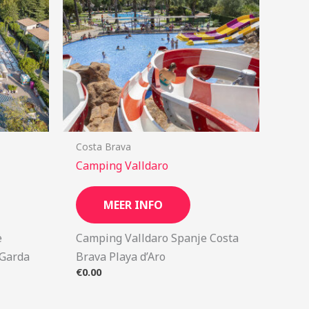
Costa Brava
Camping Valldaro
MEER INFO
ë
Camping Valldaro Spanje Costa
 Garda
Brava Playa d’Aro
€
0.00