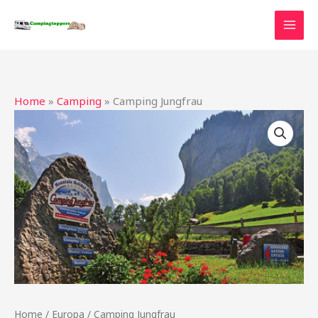
Ga
naar
de
inhoud
Home
»
Camping
»
Camping Jungfrau
Home
/
Europa
/ Camping Jungfrau