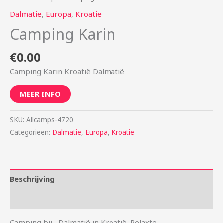
Dalmatië
,
Europa
,
Kroatië
Camping Karin
€
0.00
Camping Karin Kroatië Dalmatië
MEER INFO
SKU:
Allcamps-4720
Categorieën:
Dalmatië
,
Europa
,
Kroatië
Beschrijving
Aanvullende informatie
Camping bij , Dalmatië in Kroatië. Relaxte