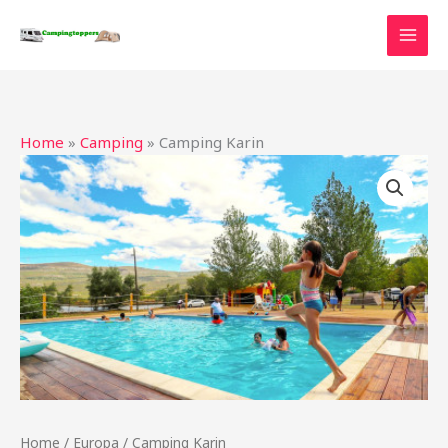
Ga
naar
de
inhoud
Home
»
Camping
»
Camping Karin
Home
/
Europa
/ Camping Karin