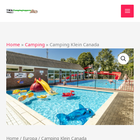
Ga
naar
de
inhoud
Home
»
Camping
»
Camping Klein Canada
Home
/
Europa
/ Camping Klein Canada