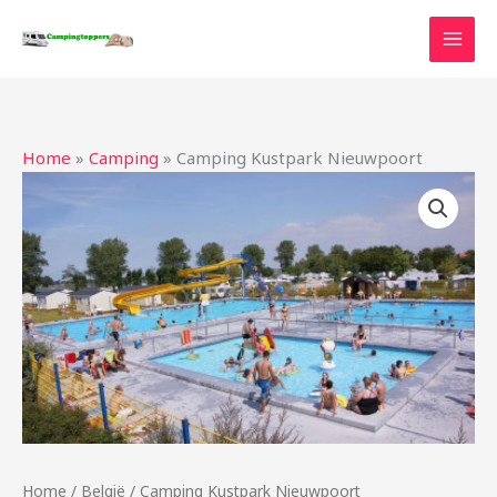
Ga
naar
de
inhoud
Home
»
Camping
»
Camping Kustpark Nieuwpoort
Home
/
België
/ Camping Kustpark Nieuwpoort