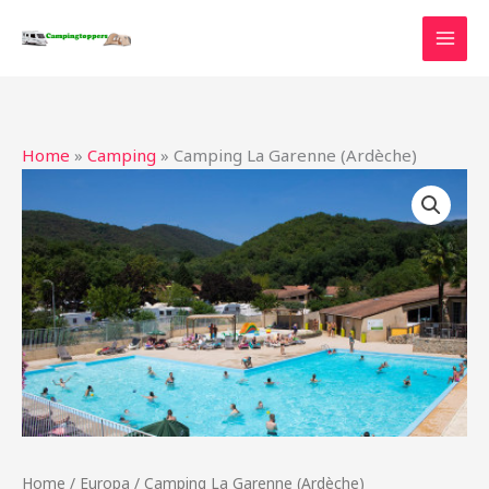
Ga
naar
de
inhoud
Home
»
Camping
»
Camping La Garenne (Ardèche)
Home
/
Europa
/ Camping La Garenne (Ardèche)