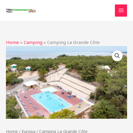
Ga
naar
de
inhoud
Home
»
Camping
»
Camping La Grande Côte
Home
/
Europa
/ Camping La Grande Côte