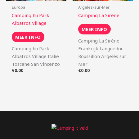
Europa
Argeles-sur-Mer
Camping hu Park
Camping La Sirène
Albatros Village
MEER INFO
MEER INFO
Camping La Sirène
Camping hu Park
Frankrijk Languedoc-
Albatros Village Italië
Roussillon Argelès sur
Toscane San Vincenzo
Mer
€
0.00
€
0.00