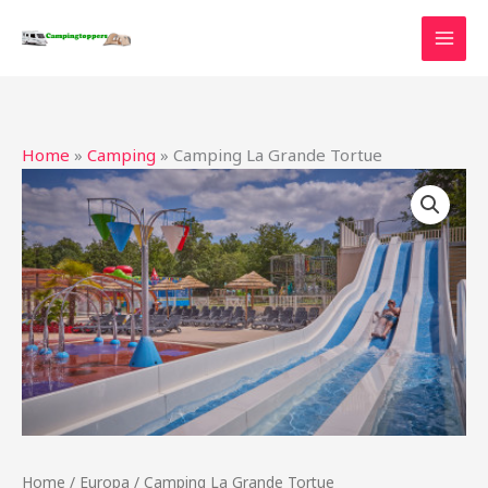
Ga
naar
de
inhoud
Home
»
Camping
»
Camping La Grande Tortue
Home
/
Europa
/ Camping La Grande Tortue