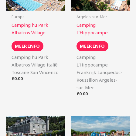
Europa
Argeles-sur-Mer
Camping hu Park
Camping
Albatros Village
L’Hippocampe
MEER INFO
MEER INFO
Camping hu Park
Camping
Albatros Village Italië
L’Hippocampe
Toscane San Vincenzo
Frankrijk Languedoc-
€
0.00
Roussillon Argeles-
sur-Mer
€
0.00