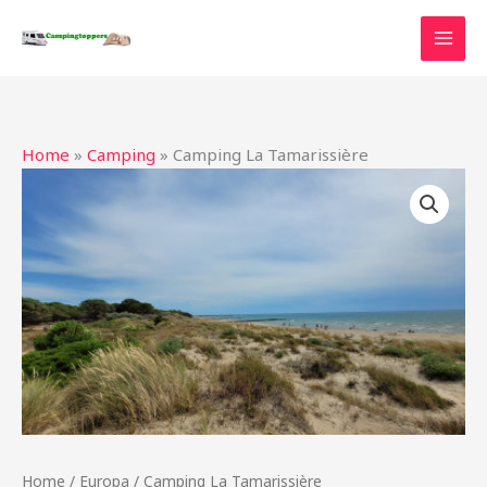
Ga
naar
de
inhoud
Home
»
Camping
»
Camping La Tamarissière
Home
/
Europa
/ Camping La Tamarissière