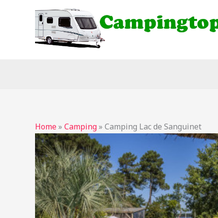
Ga
naar
de
inhoud
Home
»
Camping
»
Camping Lac de Sanguinet