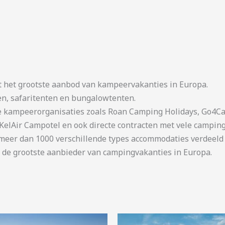
t het grootste aanbod van kampeervakanties in Europa.
en, safaritenten en bungalowtenten.
kampeerorganisaties zoals Roan Camping Holidays, Go4Cam
KelAir Campotel en ook directe contracten met vele camping
er dan 1000 verschillende types accommodaties verdeeld o
 de grootste aanbieder van campingvakanties in Europa.