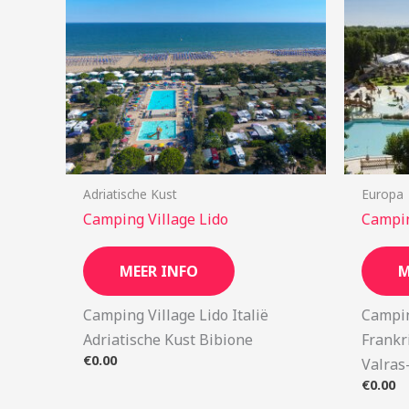
Adriatische Kust
Europa
Camping Village Lido
Campin
MEER INFO
M
Camping Village Lido Italië
Campin
Adriatische Kust Bibione
Frankr
€
0.00
Valras
€
0.00