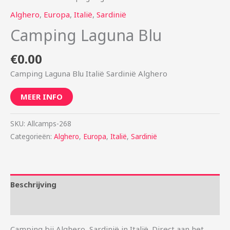
Alghero
,
Europa
,
Italië
,
Sardinië
Camping Laguna Blu
€
0.00
Camping Laguna Blu Italië Sardinië Alghero
MEER INFO
SKU:
Allcamps-268
Categorieën:
Alghero
,
Europa
,
Italië
,
Sardinië
Beschrijving
Aanvullende informatie
Camping bij Alghero, Sardinië in Italië. Direct aan het