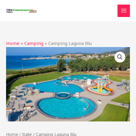
Ga
naar
de
inhoud
Home
»
Camping
»
Camping Laguna Blu
Home
/
Italië
/ Camping Laguna Blu