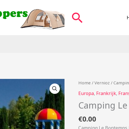
Zoeken
Home
/
Vernioz
/ Campin
Europa
,
Frankrijk
,
Fran
Camping Le
€
0.00
Camping Le Bontemps F