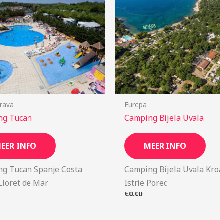
rava
Europa
ng Tucan
Camping Bijela Uvala
EER INFO
MEER INFO
g Tucan Spanje Costa
Camping Bijela Uvala Kro
Lloret de Mar
Istrië Porec
€
0.00