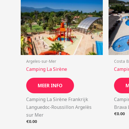
Argeles-sur-Mer
Costa B
Camping La Sirène
Campi
MEER INFO
M
Camping La Sirène Frankrijk
Campin
Languedoc-Roussillon Argelès
Brava 
€
0.00
sur Mer
€
0.00