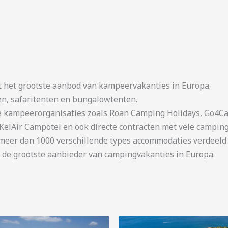
t het grootste aanbod van kampeervakanties in Europa.
en, safaritenten en bungalowtenten.
kampeerorganisaties zoals Roan Camping Holidays, Go4Cam
KelAir Campotel en ook directe contracten met vele camping
er dan 1000 verschillende types accommodaties verdeeld o
 de grootste aanbieder van campingvakanties in Europa.