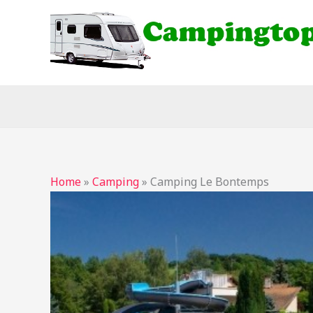
Ga
naar
de
inhoud
Home
»
Camping
»
Camping Le Bontemps