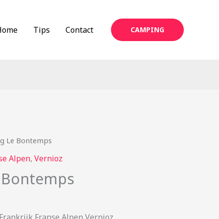
Home
Tips
Contact
CAMPING
g Le Bontemps
se Alpen
,
Vernioz
 Bontemps
rankrijk Franse Alpen Vernioz