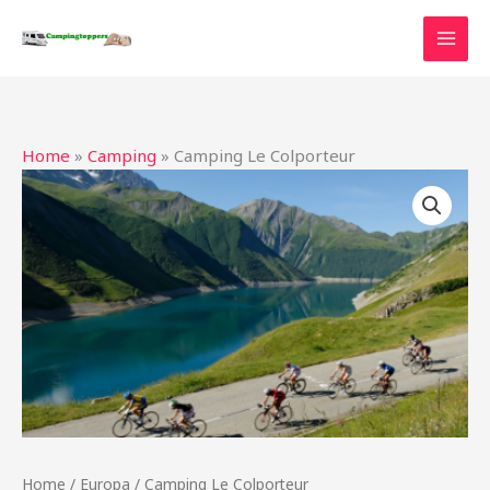
Ga
naar
de
inhoud
Home
»
Camping
»
Camping Le Colporteur
Home
/
Europa
/ Camping Le Colporteur