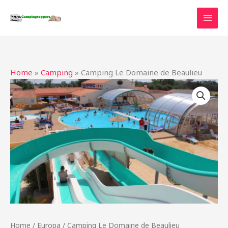
Ga
naar
de
inhoud
Home
»
Camping
»
Camping Le Domaine de Beaulieu
Home
/
Europa
/ Camping Le Domaine de Beaulieu