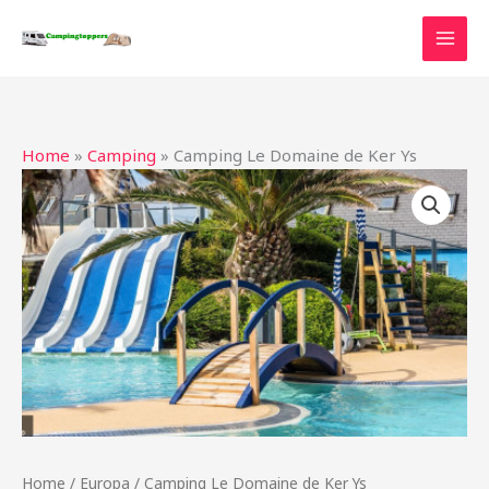
Ga
naar
de
inhoud
Home
»
Camping
»
Camping Le Domaine de Ker Ys
Home
/
Europa
/ Camping Le Domaine de Ker Ys