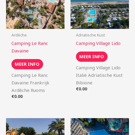
Ardèche
Adriatische Kust
Camping Le Ranc
Camping Village Lido
Davaine
MEER INFO
MEER INFO
Camping Village Lido
Camping Le Ranc
Italië Adriatische Kust
Davaine Frankrijk
Bibione
€
0.00
Ardèche Ruoms
€
0.00