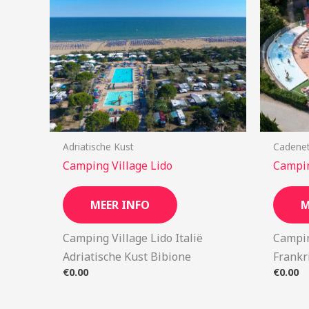
Adriatische Kust
Cadene
Camping Village Lido
Campin
MEER INFO
M
Camping Village Lido Italië
Campin
Adriatische Kust Bibione
Frankr
€
0.00
€
0.00