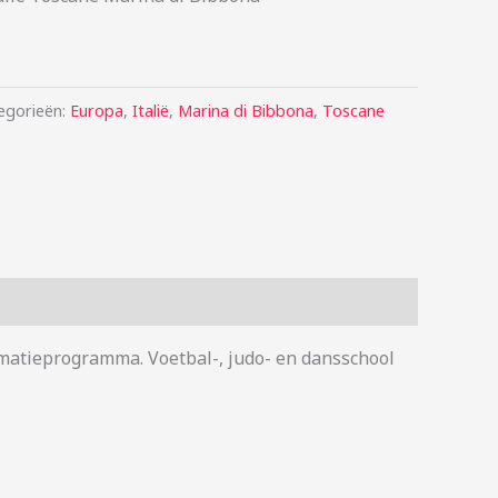
egorieën:
Europa
,
Italië
,
Marina di Bibbona
,
Toscane
imatieprogramma. Voetbal-, judo- en dansschool