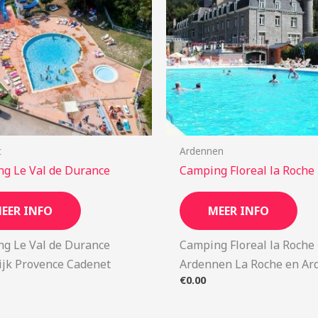
t
Ardennen
g Le Val de Durance
Camping Floreal la Roche
EER INFO
MEER INFO
g Le Val de Durance
Camping Floreal la Roche
ijk Provence Cadenet
Ardennen La Roche en Ar
€
0.00