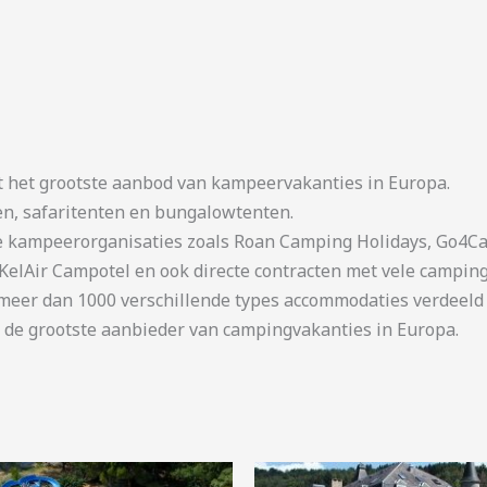
t het grootste aanbod van kampeervakanties in Europa.
en, safaritenten en bungalowtenten.
kampeerorganisaties zoals Roan Camping Holidays, Go4Cam
KelAir Campotel en ook directe contracten met vele camping
er dan 1000 verschillende types accommodaties verdeeld o
 de grootste aanbieder van campingvakanties in Europa.