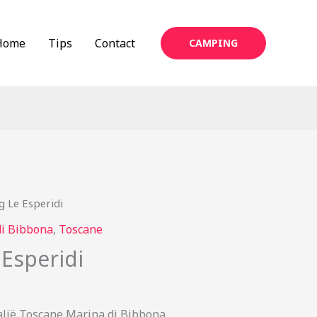
Home
Tips
Contact
CAMPING
 Le Esperidi
di Bibbona
,
Toscane
Esperidi
alië Toscane Marina di Bibbona