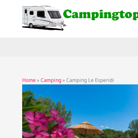
Ga
naar
de
inhoud
Home
»
Camping
»
Camping Le Esperidi