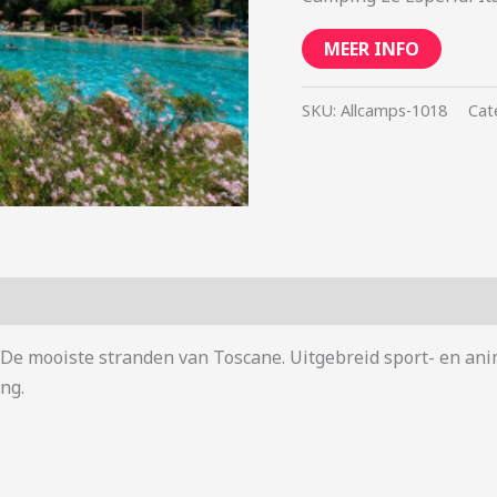
MEER INFO
SKU:
Allcamps-1018
Cat
. De mooiste stranden van Toscane. Uitgebreid sport- en an
ng.