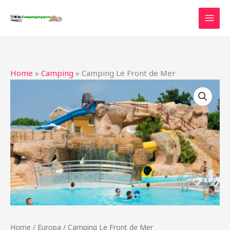
Ga
naar
de
inhoud
Home
»
Camping
»
Camping Le Front de Mer
Home
/
Europa
/ Camping Le Front de Mer