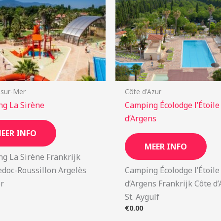
-sur-Mer
Côte d'Azur
g La Sirène
Camping Écolodge l’Étoile
d’Argens
EER INFO
MEER INFO
g La Sirène Frankrijk
doc-Roussillon Argelès
Camping Écolodge l’Étoile
r
d’Argens Frankrijk Côte d
St. Aygulf
€
0.00