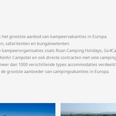
t het grootste aanbod van kampeervakanties in Europa.
en, safaritenten en bungalowtenten.
kampeerorganisaties zoals Roan Camping Holidays, Go4Cam
KelAir Campotel en ook directe contracten met vele camping
er dan 1000 verschillende types accommodaties verdeeld o
 de grootste aanbieder van campingvakanties in Europa.