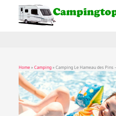
Ga
naar
de
inhoud
Home
»
Camping
»
Camping Le Hameau des Pins 