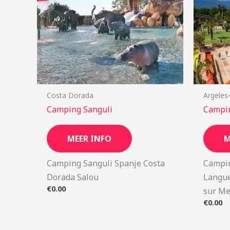
Costa Dorada
Argeles
Camping Sanguli
Campin
MEER INFO
M
Camping Sanguli Spanje Costa
Campin
Dorada Salou
Langue
€
0.00
sur Me
€
0.00