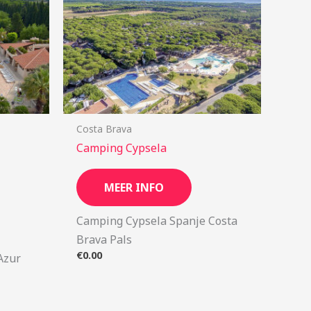
Costa Brava
Camping Cypsela
MEER INFO
Camping Cypsela Spanje Costa
Brava Pals
€
0.00
’Azur