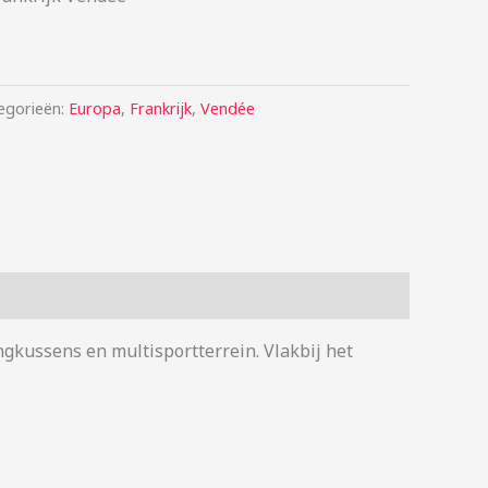
egorieën:
Europa
,
Frankrijk
,
Vendée
ngkussens en multisportterrein. Vlakbij het