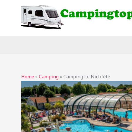
Ga
naar
de
inhoud
Home
»
Camping
»
Camping Le Nid d’été