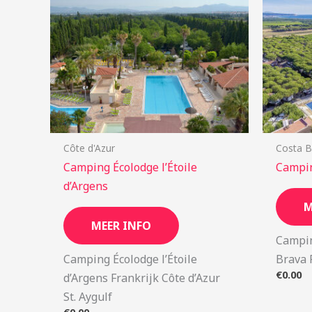
Côte d'Azur
Costa B
Camping Écolodge l’Étoile
Campi
d’Argens
M
MEER INFO
Campin
Camping Écolodge l’Étoile
Brava 
€
0.00
d’Argens Frankrijk Côte d’Azur
St. Aygulf