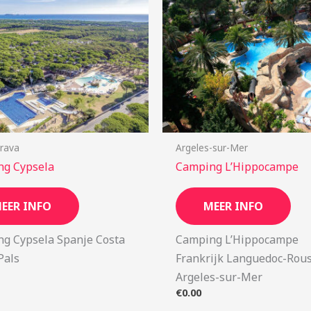
rava
Argeles-sur-Mer
ng Cypsela
Camping L’Hippocampe
EER INFO
MEER INFO
g Cypsela Spanje Costa
Camping L’Hippocampe
Pals
Frankrijk Languedoc-Rous
Argeles-sur-Mer
€
0.00