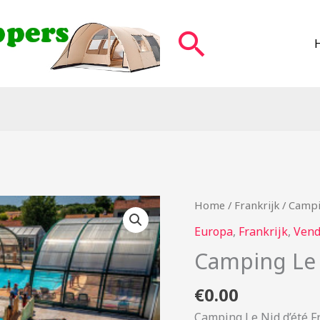
Zoeken
Home
/
Frankrijk
/ Campi
Europa
,
Frankrijk
,
Ven
Camping Le 
€
0.00
Camping Le Nid d’été F