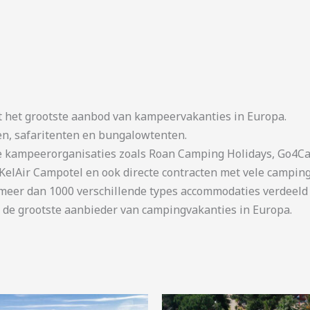
t het grootste aanbod van kampeervakanties in Europa.
en, safaritenten en bungalowtenten.
kampeerorganisaties zoals Roan Camping Holidays, Go4Cam
KelAir Campotel en ook directe contracten met vele camping
er dan 1000 verschillende types accommodaties verdeeld o
 de grootste aanbieder van campingvakanties in Europa.