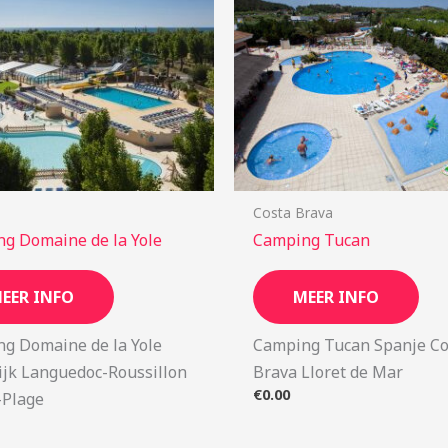
Costa Brava
g Domaine de la Yole
Camping Tucan
EER INFO
MEER INFO
g Domaine de la Yole
Camping Tucan Spanje Co
ijk Languedoc-Roussillon
Brava Lloret de Mar
€
0.00
-Plage