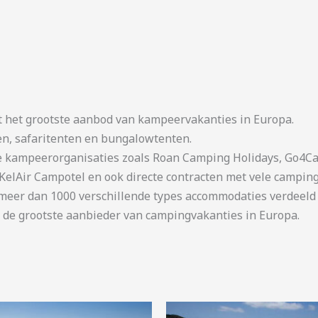
t het grootste aanbod van kampeervakanties in Europa.
en, safaritenten en bungalowtenten.
kampeerorganisaties zoals Roan Camping Holidays, Go4Cam
KelAir Campotel en ook directe contracten met vele camping
er dan 1000 verschillende types accommodaties verdeeld o
 de grootste aanbieder van campingvakanties in Europa.