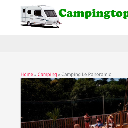
Ga
naar
de
inhoud
Home
»
Camping
»
Camping Le Panoramic