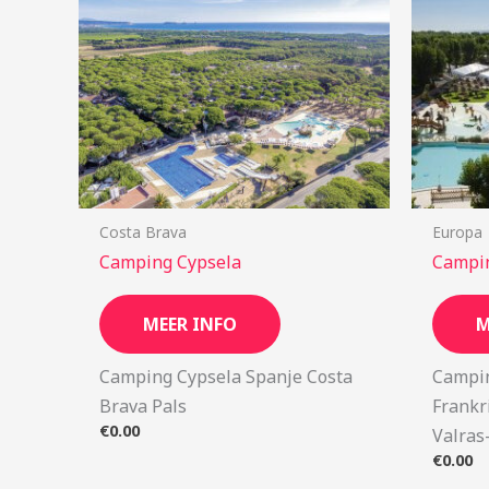
Costa Brava
Europa
Camping Cypsela
Campin
MEER INFO
M
Camping Cypsela Spanje Costa
Campin
Brava Pals
Frankr
€
0.00
Valras
€
0.00