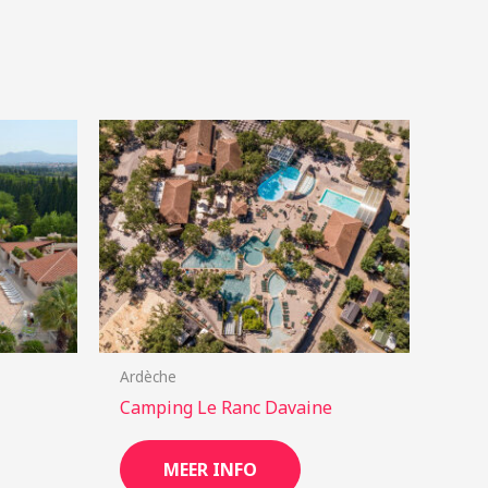
Ardèche
Camping Le Ranc Davaine
MEER INFO