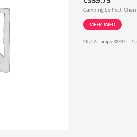
€
355.75
Camping Le Pech Charm
MEER INFO
SKU:
Allcamps-88333
Ca