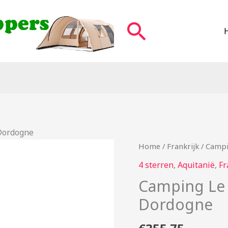
Zoeken
Dordogne
Home
/
Frankrijk
/ Campi
4 sterren
,
Aquitanië
,
Fr
Camping Le
Dordogne