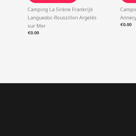
Camping La Sirène Frankrijk
Campin
Languedoc-Roussillon Argelès
Annecy
€
0.00
sur Mer
€
0.00