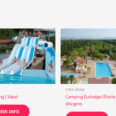
Côte d'Azur
g L’Ideal
Camping Écolodge l’Étoile
d’Argens
EER INFO