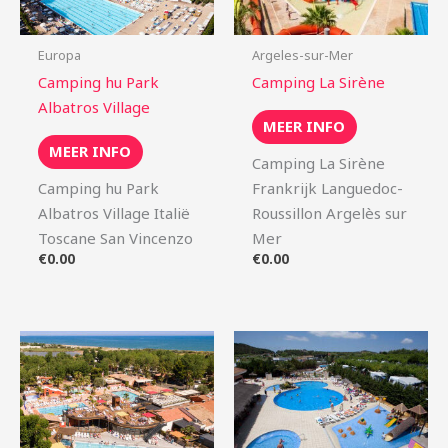
Europa
Argeles-sur-Mer
Camping hu Park
Camping La Sirène
Albatros Village
MEER INFO
MEER INFO
Camping La Sirène
Camping hu Park
Frankrijk Languedoc-
Albatros Village Italië
Roussillon Argelès sur
Toscane San Vincenzo
Mer
€
0.00
€
0.00