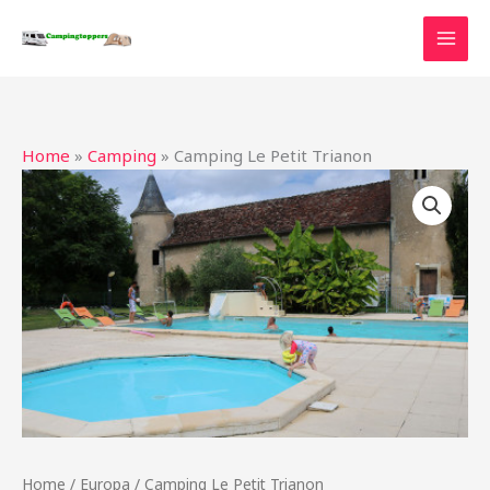
Ga
naar
de
inhoud
Home
»
Camping
»
Camping Le Petit Trianon
Home
/
Europa
/ Camping Le Petit Trianon