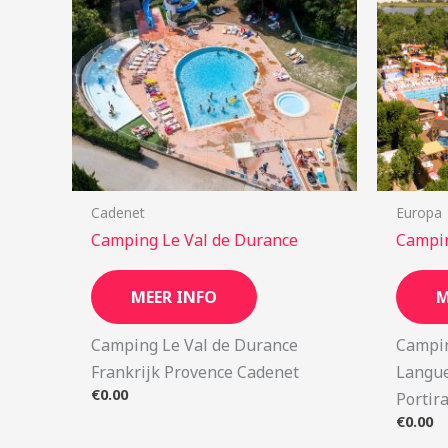
Cadenet
Europa
Camping Le Val de Durance
Campin
MEER INFO
M
Camping Le Val de Durance
Campin
Frankrijk Provence Cadenet
Langue
€
0.00
Portir
€
0.00