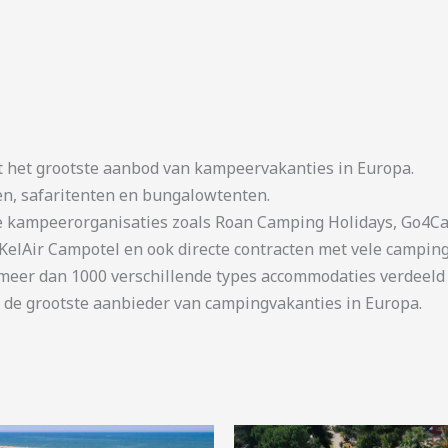
t het grootste aanbod van kampeervakanties in Europa.
en, safaritenten en bungalowtenten.
kampeerorganisaties zoals Roan Camping Holidays, Go4Cam
KelAir Campotel en ook directe contracten met vele camping
er dan 1000 verschillende types accommodaties verdeeld o
 de grootste aanbieder van campingvakanties in Europa.