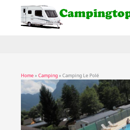
Ga
naar
de
inhoud
Home
»
Camping
»
Camping Le Polé