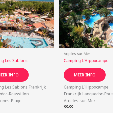
Argeles-sur-Mer
g Les Sablons
Camping L’Hippocampe
EER INFO
MEER INFO
g Les Sablons Frankrijk
Camping L’Hippocampe
doc-Roussillon
Frankrijk Languedoc-Rous
agnes-Plage
Argeles-sur-Mer
€
0.00