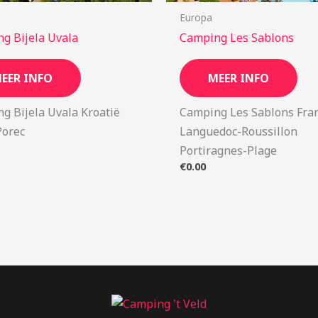
Europa
g Bijela Uvala
Camping Les Sablons
EER INFO
MEER INFO
g Bijela Uvala Kroatië
Camping Les Sablons Fran
Porec
Languedoc-Roussillon
Portiragnes-Plage
€
0.00