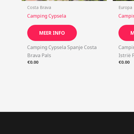
Costa Brava
Europa
Camping Cypsela
Campin
MEER INFO
M
Camping Cypsela Spanje Costa
Campin
Brava Pals
Istrië 
€
0.00
€
0.00