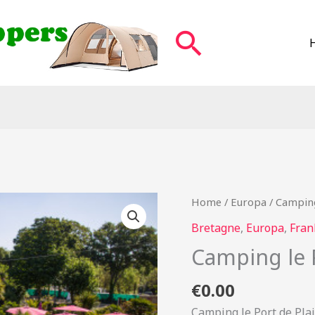
Zoeken
Home
/
Europa
/ Camping
Bretagne
,
Europa
,
Fran
Camping le 
€
0.00
Camping le Port de Pla