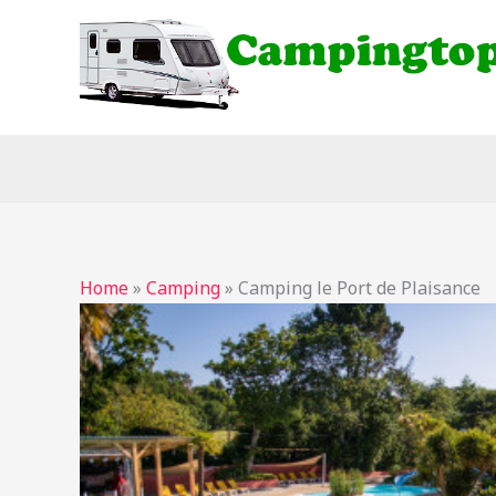
Ga
naar
de
inhoud
Home
»
Camping
»
Camping le Port de Plaisance