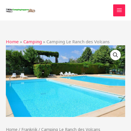
Ga
naar
de
inhoud
Home
»
Camping
»
Camping Le Ranch des Volcans
Home
/
Frankrijk
/ Camping Le Ranch des Volcans